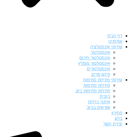
דף הבית
אודותינו
שירותי אינסטלציה
אינסטלטור
אינסטלטור חירום
אינסטלטור מומלץ
אינסטלטורים
תיקון מרזב
שירותי פתיחת סתימות
פתיחת סתימות
פתיחת סתימות ביוב
ביובית
איתור נזילות
שורשים בביוב
מחירון
בלוג
יצירת קשר