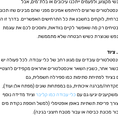
צוע, ולפעמים ייתכנו עיכובים או בלת"מים, אבל
טורים שרוצים להיתפש אמינים מפני שהם מבינים שזו תכונה
, לוקחים בחשבון את כל התרחישים האפשריים. בדרך זו הם
ם רק מה שאפשר לקיים בוודאות, וחוסכים לכם את עוגמת
נוצרת כשיש הבטחה שלא מתממשת.
ורים עובדים עם מגוון רחב של כלי עבודה. לכל פעולה יש
אחר, כשבין השאר אינסטלטורים אחראים מקפידים להצטייד
וד לפתיחת סתימות כמו ספירלה חשמלית, גם
/מברגה איכותית, גם במפתחות שונים (מפתח אלן ועוד),
נים יגיעו גם עם
כלי עבודה כמו קליבר
וציוד מדידה נוסף
פריסת תשתיות באופן אופטימלי (למשל הוספת נקודת מים
ונת כביסה או עבור מטבח חיצוני בגינה).