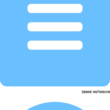
לטור מוסמך