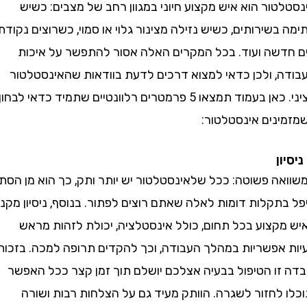
ור הוא איש מקצוע חיוני במגוון רחב של מצבים: כשיש
שירותים, כשיש נזילה מצינור גלוי או סמוי, כשרוצים נקודת
שה ועוד. בכל המקרים האלה אסור להתפשר על איכות
, ולכן כדאי למצוא דרכים לדעת בוודאות שהאינסטלטור
רציני. כאן בעמוד תמצאו 5 פרמטרים רלוונטיים שתמיד כדאי לבחון
נים אינסטלטור:
ה פשוטה: ככל שלאינסטלטור יש יותר ותק, כך הוא מן הסתם
תקלות דומות לאלה שאתם רוצים לפתור. בנוסף, ניסיון מקנה
קצוע בכל תחום, כולל אינסטלציה, יכולת לזהות מראש
אפשריות במהלך העבודה, וכך להקדים תרופה למכה. בזכות
זו הטיפול בבעיה אצלכם יושלם תוך זמן קצר ככל האפשר
לחזור לשגרה. הוותק מעיד גם על הצלחות רבות ושורה