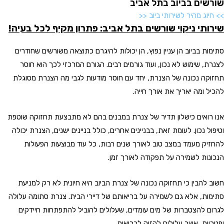
שורשים בביוב בתל אביב
>> חיוג מהיר לשירותי ביוב <<
שירותי ניקוי שורשים בתל אביב: פתרון מקיף לכל בעיה!
סתימות בביוב הן עניין נפוץ, הן יכולות להיגרם כתוצאה משורשים שחודרים
לצנרת, שימוש לא נכון, ועוד גורמים רבים. הגורם המרכזי לכך הוא חוסר
תחזוקה נכונה של הצנרת, יחד עם חוסר מודעות לגבי מה הצנרת מסוגלת
להכיל ומה יאריך את אורך חייה.
אנו רואים כישלון תדיר של צנרת במבנים בהם לא מתבצעת תחזוקה שוטפת
וטיפול נכון. לעומת זאת, בבניינים אחרים, כולל בניינים ישנים, הצנרת יכולה
להחזיק מעמד במצב טוב לאורך שנים רבות, כל עוד מבוצעות הפעולות
הנכונות לשמירה על תפקודה לאורך זמן.
חשוב להבין כי תחזוקה נכונה של צנרת הביוב היא חיונית לא רק למניעת
סתימות, אלא גם לשמירה על בריאותם של דיירי הבית. צנרת סתומה עלולה
לגרום להצטברות של מים עומדים, שעלולים להוביל להתפתחות חיידקים
ופטריות, אשר עלולים להזיק לבריאות.