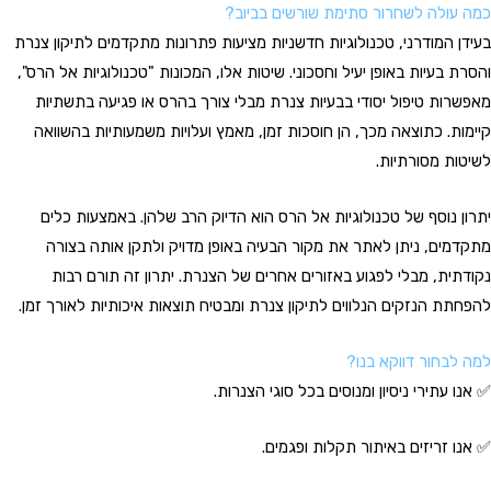
כמה עולה לשחרור סתימת שורשים בביוב?
בעידן המודרני, טכנולוגיות חדשניות מציעות פתרונות מתקדמים לתיקון צנרת
והסרת בעיות באופן יעיל וחסכוני. שיטות אלו, המכונות "טכנולוגיות אל הרס",
מאפשרות טיפול יסודי בבעיות צנרת מבלי צורך בהרס או פגיעה בתשתיות
קיימות. כתוצאה מכך, הן חוסכות זמן, מאמץ ועלויות משמעותיות בהשוואה
לשיטות מסורתיות.
יתרון נוסף של טכנולוגיות אל הרס הוא הדיוק הרב שלהן. באמצעות כלים
מתקדמים, ניתן לאתר את מקור הבעיה באופן מדויק ולתקן אותה בצורה
נקודתית, מבלי לפגוע באזורים אחרים של הצנרת. יתרון זה תורם רבות
להפחתת הנזקים הנלווים לתיקון צנרת ומבטיח תוצאות איכותיות לאורך זמן.
למה לבחור דווקא בנו?
✅ אנו עתירי ניסיון ומנוסים בכל סוגי הצנרות.
✅ אנו זריזים באיתור תקלות ופגמים.