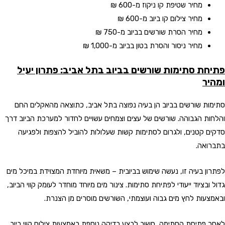
מחיר שטיפת קו ניקוז
מ-600 ₪
מחיר צילום קו ביוב
מ-600 ₪
מחיר הסרת שורשים בביוב
מ-750 ₪
מחיר ניסור והסרת בטון בביוב
מ-1,000 ₪
פתיחת סתימות שורשים בביוב בתל אביב: פתרון יעיל
ומהיר
סתימות שורשים בביוב הן בעיה נפוצה בתל אביב, כתוצאה מהאקלים החם
והלחות הגבוהה. שורשים של עצים וצמחים עשויים לחדור למערכת הביוב דרך
סדקים קטנים, ולגרום לסתימות קשות שעלולות להוביל להצפות ולפגיעה
בתברואה.
לפתרון בעיה זו, נעשה שימוש בביובית – משאית מיוחדת המצוידת במיכל מים
גדול ובציוד ייעודי לפתיחת סתימות. צינור מים מיוחד מוחדר לעומק קווי הביוב,
ובאמצעות לחץ מים גבוה ועוצמתי, השורשים מוסרים מן הצנרת.
לאחר פתיחת הסתימה, חשוב לבצע בדיקה נוספת באמצעות צילום קווי ביוב,