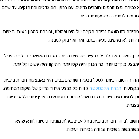
לצמיחה: מים זורמים וחומרים מזינים. עם הזמן, הם גדלים ומתחזקים, עד שהם
גורמים לסתימה משמעותית בביוב.
סתימה כזו מונעת זרימה תקינה של מים ופסולת, וגורמת למגוון בעיות: הצפות,
ריחות לא נעימים, פגיעה בתברואה ואף נזק למבנה.
לכן, חשוב מאוד לטפל בבעיית שורשים בביוב בהקדם האפשרי. ככל שהטיפול
יתבצע מוקדם יותר, כך הנזק יהיה קטן יותר והתיקון יהיה פשוט וקל יותר.
הדרך הטובה ביותר לטפל בבעיית שורשים בביוב היא באמצעות חברת ביובית
מקצועית.
חברת אינסטלטור
כזו תוכל לבצע איתור מדויק של מיקום הסתימה,
וכן להשתמש בציוד מתקדם ויעיל להסרת השורשים באופן יסודי וללא פגיעה
בצנרת.
חשוב לבחור חברת ביובית בתל אביב בעלת מוניטין וניסיון, ולוודא שהיא
משתמשת בשיטות עבודה בטוחות ויעילות.