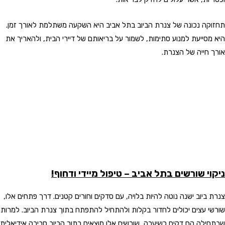
תחזוקה נכונה של צנרת הביוב בתל אביב היא השקעה משתלמת לאורך זמן.
היא מסייעת למנוע סתימות, לשמור על בריאותם של דיירי הבית, ולהאריך את
אורך חייה של הצנרת.
ניקוי שורשים בתל אביב – טיפול מיידי ודחוף!
צנרת ביוב ישנה נוטה להיות בלויה, עם סדקים וחורים קטנים. דרך פתחים אלו,
שורשי עצים יכולים לחדור בקלות ולהתחיל להתפתח בתוך צנרת הביוב. למרות
שבתחילה הם דקים כשיערה, שורשים אלו מוצאים בתוך הביוב סביבה אידיאלית