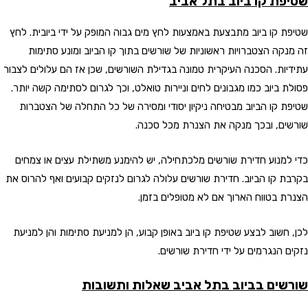
שטיפת קו ביוב בתל אביב
שטיפת קו ביוב מתבצעת באמצעות לחץ מים גבוה המופק על ידי ביובית. לחץ
זה מנקה הצטברויות ראשוניות של שורשים בתוך קו הביוב ומונע סתימות
עתידיות. הסכנה העיקרית טמונה בגדילת השורשים, שכן אז הם עלולים לצבור
פסולת ביוב כמו מגבונים לחים וניירות טואלט, וכך לגרום לסתימה קשה יותר.
שטיפת קו הביוב מבטיחה ניקיון יסודי ומסירה של כל התחלה של הצטברות
שורשים, ובכך מנקה את הצנרת מכל סכנה.
כדי למנוע חדירת שורשים מלכתחילה, יש להימנע משתילת עצים או צמחים
בקרבת קו הביוב. חדירת שורשים עלולה לגרום לנזקים קבועים ואף להרוס את
הצנרת בטווח הארוך אם לא מטופלים בזמן.
לכן, חשוב לבצע שטיפת קו ביוב באופן קבוע, הן למניעת סתימות והן למניעת
נזקים הנגרמים על ידי חדירת שורשים.
שורשים בביוב בתל אביב שאלות ותשובות