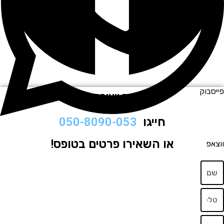
וק
לתיאום ויצירת קשר
חייגו
050-8090-053
או השאירו פרטים בטופס!