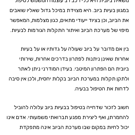
אית ביובית היא כלי רכב רב עוצמה המשמש לטיפול
וון בעיות ביוב. היא מצוידת במיכל גדול שאליו שואבים
הביוב, וכן בציוד ייעודי מתאים, כגון מצלמות, המאפשר
פוי של מערכת הביוב ואיתור התקלות הגורמות לבעיות.
ן אם מדובר על ביוב שעולה על גדותיו או על בעיות
רות שאינן ניתנות לפתרון בדרכים אחרות, שירותי
ובית הם הפתרון המיטבי. בעידן המודרני ניתן לאתר
תקן תקלות במערכת הביוב בקלות יחסית, ולכן אין סיבה
חות את הטיפול בבעיה.
וב לזכור שדחייה בטיפול בבעיות ביוב עלולה להוביל
חמרתן, ואף ליצירת מפגע תברואתי משמעותי. אדם אינו
ול לחיות במקום שבו מערכת הביוב אינה מתפקדת