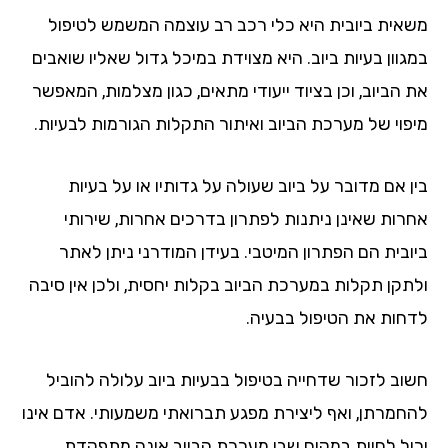
אית ביובית היא כלי רכב רב עוצמה המשמש לטיפול
וון בעיות ביוב. היא מצוידת במיכל גדול שאליו שואבים
הביוב, וכן בציוד ייעודי מתאים, כגון מצלמות, המאפשר
פוי של מערכת הביוב ואיתור התקלות הגורמות לבעיות.
ן אם מדובר על ביוב שעולה על גדותיו או על בעיות
רות שאינן ניתנות לפתרון בדרכים אחרות, שירותי
ובית הם הפתרון המיטבי. בעידן המודרני ניתן לאתר
תקן תקלות במערכת הביוב בקלות יחסית, ולכן אין סיבה
חות את הטיפול בבעיה.
וב לזכור שדחייה בטיפול בבעיות ביוב עלולה להוביל
חמרתן, ואף ליצירת מפגע תברואתי משמעותי. אדם אינו
ול לחיות במקום שבו מערכת הביוב אינה מתפקדת