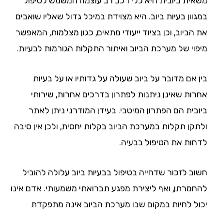
אית ביובית היא כלי רכב רב עוצמה המשמש לטיפול
וון בעיות ביוב. היא מצוידת במיכל גדול שאליו שואבים
הביוב, וכן בציוד ייעודי מתאים, כגון מצלמות, המאפשר
פוי של מערכת הביוב ואיתור התקלות הגורמות לבעיות.
ן אם מדובר על ביוב שעולה על גדותיו או על בעיות
רות שאינן ניתנות לפתרון בדרכים אחרות, שירותי
ובית הם הפתרון המיטבי. בעידן המודרני ניתן לאתר
תקן תקלות במערכת הביוב בקלות יחסית, ולכן אין סיבה
חות את הטיפול בבעיה.
וב לזכור שדחייה בטיפול בבעיות ביוב עלולה להוביל
חמרתן, ואף ליצירת מפגע תברואתי משמעותי. אדם אינו
ול לחיות במקום שבו מערכת הביוב אינה מתפקדת