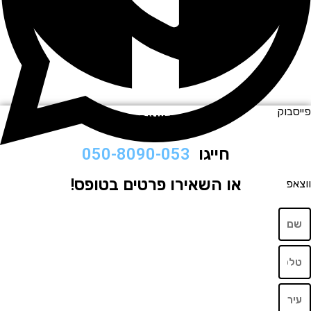
וק
לתיאום ויצירת קשר
חייגו
050-8090-053
או השאירו פרטים בטופס!