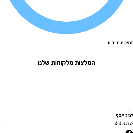
 מיידית
המלצות מלקוחות שלנו
וסף
גלית ר
☆
☆
☆
☆
☆