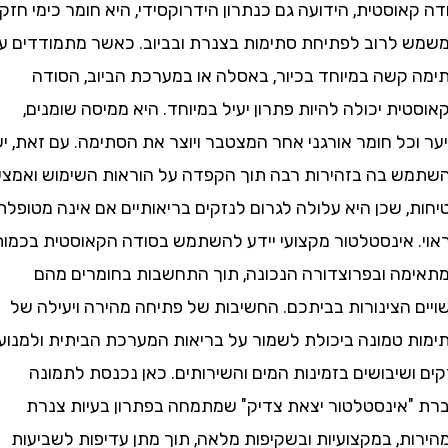
וסטית, הידועה גם כנתרון הידרוקסידי, היא חומר כימי חזק
לרוב לפתיחת סתימות בצנרת ובביוב. כאשר מתמודדים עם
קשה במיוחד בכיור, באסלה או במערכת הביוב, הסודה
ת יכולה להיות פתרון יעיל במיוחד. היא ממיסה שומנים,
ל חומר אורגני אחר המצטבר ויוצר את הסתימה. עם זאת, יש
 בה בזהירות רבה תוך הקפדה על הוראות השימוש ואמצעי
 שכן היא עלולה לגרום לנזקים בריאותיים אם אינה מטופלת
 אינסטלטור מקצועי יידע להשתמש בסודה הקאוסטית בכמות
ה ובפרוצדורה הנכונה, תוך התחשבות בחומרים מהם
 הצינורות בביתכם. החשיבות של פתיחה מהירה ויעילה של
 טמונה ביכולת לשמור על בריאות המערכת הביתית ולמנוע
שיבושים בזמינות המים והשירותים. כאן נכנסת לתמונה
אינסטלטור יצאת צדיק" שמתמחה בפתרון בעיות צנרת
ת, במקצועיות ובשקיפות מלאה, תוך מתן עדיפות לשביעות