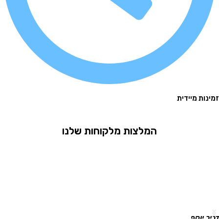
 מיידית
המלצות מלקוחות שלנו
וסף
גלית ר