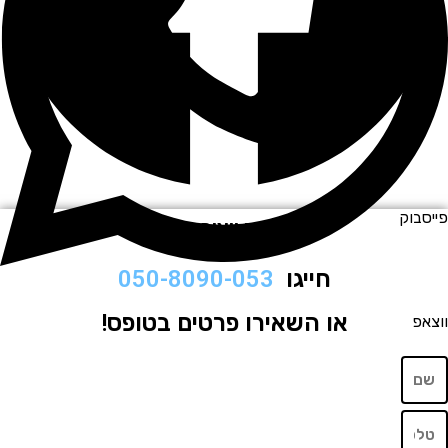
וק
לתיאום ויצירת קשר
חייגו
050-8090-053
או השאירו פרטים בטופס!