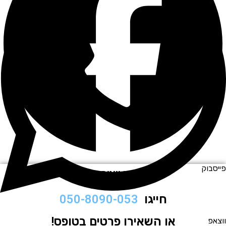
וק
לתיאום ויצירת קשר
חייגו
050-8090-053
או השאירו פרטים בטופס!