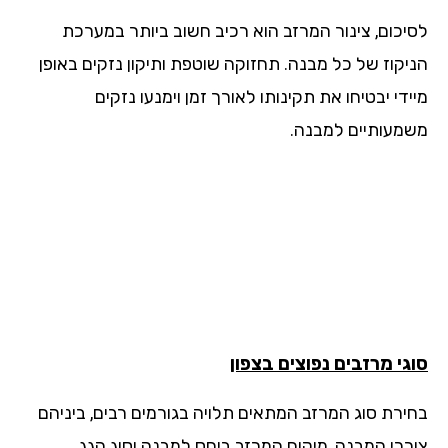
יכום, צינור המרזב הוא רכיב חשוב ביותר במערכת
יקוז של כל מבנה. תחזוקה שוטפת ותיקון נזקים באופן
די יבטיחו את תקינותו לאורך זמן וימנעו נזקים
מעותיים למבנה.
גי מרזבים נפוצים בצפון
ירת סוג המרזב המתאים תלויה בגורמים רבים, ביניהם
רכי המבנה, מיקום המרזב ביחס למבנה וסוג הגג.