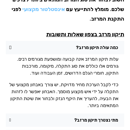
כם. מומלץ להתייעץ עם
אינסטלטור מקצועי
לפני
קנת המרזב.
קון מרזב בצפון שאלות ותשובות
כמה עולה תיקון מרזב?
עלות תיקון המרזב אינה קבועה ומושפעת מגורמים רבים.
גורמים אלו כוללים את סוג התקלה, מיקומה, מורכבות
התיקון, חומרי הגלם הדרושים, זמן העבודה ועוד.
כדי לקבל הערכת מחיר מדויקת, יש צורך באבחון מקצועי של
התקלה על ידי איש מקצוע מוסמך. האבחון יאפשר לו לזהות
את הבעיה, להעריך את היקף הנזק ולבחור את שיטת התיקון
המתאימה ביותר.
מתי נצטרך תיקון מרזב?