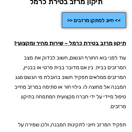
תיקון מרזב בטירת כרמל
>> חיוג למתקן מרזבים <<
קון מרזב בטירת כרמל – שירות מהיר ומקצועי!
ד לפני בוא החורף הגשום, חשוב לבדוק את מצב
זבים בבית. בין אם מדובר בבית פרטי או בבניין,
רזבים ממלאים תפקיד חשוב בהובלת מי הגשם מגג
בנה אל מחוצה לו. גילוי חור או סתימה במרזב מחייב
פול מיידי על ידי חברה מקצועית המתמחה בתיקון
זבים.
קיד המרזב חיוני לתקינות המבנה, ולכן שמירה על