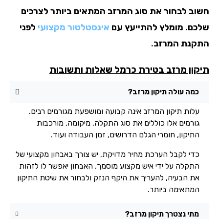
וב לבחור את סוג המרזב המתאים ביותר לצרכים
כם. מומלץ להתייעץ עם
אינסטלטור מקצועי
לפני
קנת המרזב.
קון מרזב בטירת כרמל שאלות ותשובות
כמה עולה תיקון מרזב?
עלות תיקון המרזב אינה קבועה ומושפעת מגורמים רבים.
גורמים אלו כוללים את סוג התקלה, מיקומה, מורכבות
התיקון, חומרי הגלם הדרושים, זמן העבודה ועוד.
כדי לקבל הערכת מחיר מדויקת, יש צורך באבחון מקצועי של
התקלה על ידי איש מקצוע מוסמך. האבחון יאפשר לו לזהות
את הבעיה, להעריך את היקף הנזק ולבחור את שיטת התיקון
המתאימה ביותר.
מתי נצטרך תיקון מרזב?