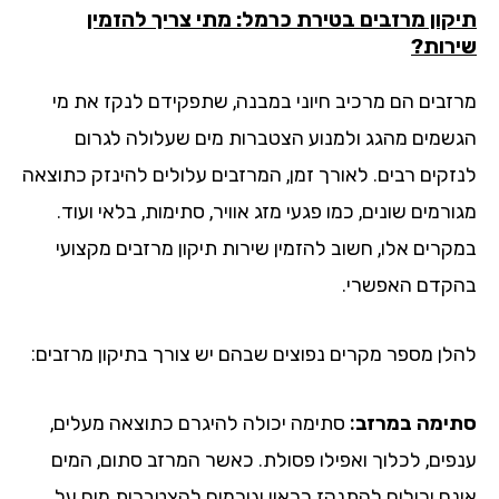
קון מרזבים בטירת כרמל: מתי צריך להזמין
רות?
זבים הם מרכיב חיוני במבנה, שתפקידם לנקז את מי
שמים מהגג ולמנוע הצטברות מים שעלולה לגרום
זקים רבים. לאורך זמן, המרזבים עלולים להינזק כתוצאה
רמים שונים, כמו פגעי מזג אוויר, סתימות, בלאי ועוד.
קרים אלו, חשוב להזמין שירות תיקון מרזבים מקצועי
קדם האפשרי.
לן מספר מקרים נפוצים שבהם יש צורך בתיקון מרזבים:
ימה במרזב:
סתימה יכולה להיגרם כתוצאה מעלים,
פים, לכלוך ואפילו פסולת. כאשר המרזב סתום, המים
נם יכולים להתנקז כראוי וגורמים להצטברות מים על