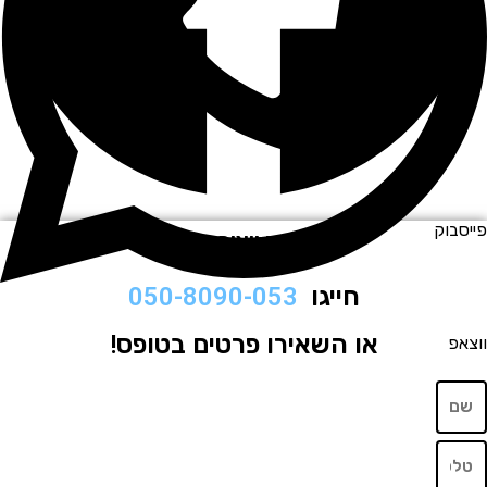
יסבוק
לתיאום ויצירת קשר
חייגו
050-8090-053
או השאירו פרטים בטופס!
צאפ