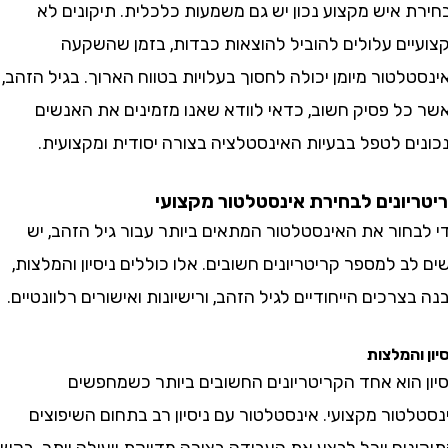
 איש מקצוע נכון יש גם משמעות כלכלית. תיקונים לא
ים עלולים להוביל להוצאות כבדות, בזמן שהשקעה
טור מיומן יכולה לחסוך בעלויות בטווח הארוך. בגיל הזהב,
ל פסיק חשוב, כדאי לוודא שאנו מזמינים את האנשים
 לטפל בבעיות האינסטלציה בצורה יסודית ומקצועית.
ונים לבחירת אינסטלטור מקצועי
חור את האינסטלטור המתאים ביותר עבור גיל הזהב, יש
 למספר קריטריונים חשובים. אלו כוללים ניסיון והמלצות,
רכים הייחודיים לגיל הזהב, ורישיונות ואישורים רלוונטיים.
המלצות
 הוא אחד הקריטריונים החשובים ביותר כשמחפשים
ור מקצועי. אינסטלטור עם ניסיון רב בתחום השיפוצים
ים יוכל לבצע את העבודה בצורה מדויקת ויעילה יותר. בקשת