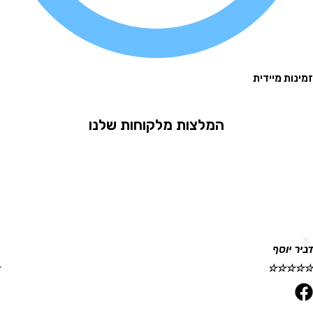
 מיידית
המלצות מלקוחות שלנו
וסף
גלית ר
☆
☆
☆
☆
☆