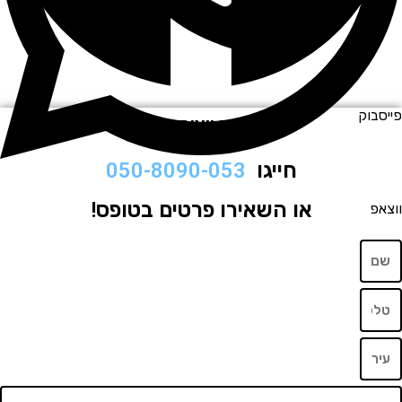
וק
לתיאום ויצירת קשר
חייגו
050-8090-053
או השאירו פרטים בטופס!