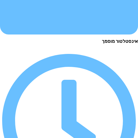
לטור מוסמך