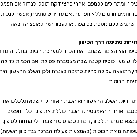
, ומתחילים לפמפם. אחרי כחצי דקה תוכלו לבדוק אם הפמפום
מים זורמים ללא הפרעה. אם עדיין יש סתימה, אפשר לנסות
 פעם נוספת בפומפה, או לעבור ישר לאופציה הבאה.
סתימה דרך הסיפון
 הוא הצינור שמחבר את הכיור למערכת הביוב. בחלק התחתון
 מעין כוסית קטנה שבה מצטברת פסולת. אם הכמות גדולה
תוצאה עלולה להיות סתימה בצנרת ולכן השלב הראשון יהיה
הכוסית.
יוק, השלב הראשון הוא הכנת האזור כדי שלא תלכלכו את
או חדר האמבטיה. ההכנה כוללת את פינוי כל החפצים
ם מתחת לכיור, הנחת סמרטוט והצבת דלי מתחת לסיפון.
ים את הכוסית (באמצעות פעולת הברגה נגד כיוון השעות)