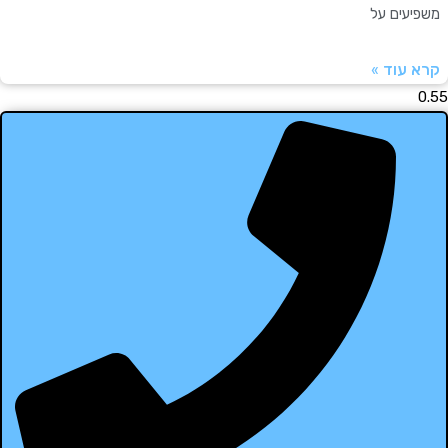
עים על
עוד »