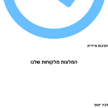
 מיידית
המלצות מלקוחות שלנו
וסף
גלית ר