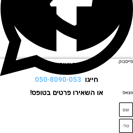
וק
לתיאום ויצירת קשר
חייגו
050-8090-053
או השאירו פרטים בטופס!