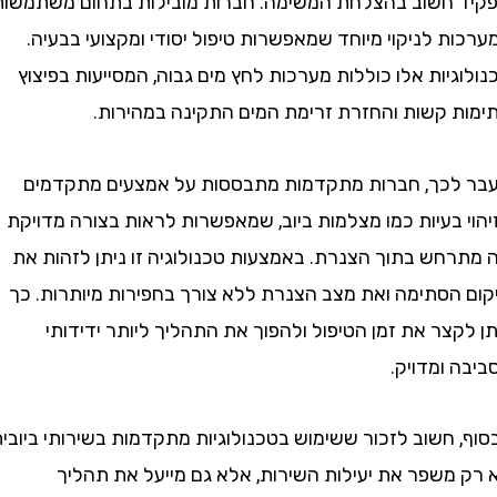
חשוב בהצלחת המשימה. חברות מובילות בתחום משתמשות
 לניקוי מיוחד שמאפשרות טיפול יסודי ומקצועי בבעיה.
יות אלו כוללות מערכות לחץ מים גבוה, המסייעות בפיצוץ
 קשות והחזרת זרימת המים התקינה במהירות.
כך, חברות מתקדמות מתבססות על אמצעים מתקדמים
בעיות כמו מצלמות ביוב, שמאפשרות לראות בצורה מדויקת
חש בתוך הצנרת. באמצעות טכנולוגיה זו ניתן לזהות את
הסתימה ואת מצב הצנרת ללא צורך בחפירות מיותרות. כך
צר את זמן הטיפול ולהפוך את התהליך ליותר ידידותי
ומדויק.
חשוב לזכור ששימוש בטכנולוגיות מתקדמות בשירותי ביובית
משפר את יעילות השירות, אלא גם מייעל את תהליך