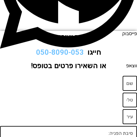
וק
לתיאום ויצירת קשר
חייגו
050-8090-053
או השאירו פרטים בטופס!