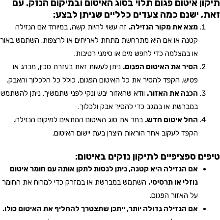
תיקון איטום פגום תלוי בסוג האיטום ובמיקום הנזק. עם
זאת, ישנם כמה צעדים כלליים שניתן לבצע:
מצא את מקור הנזילה.
זה עשוי להיות קשה, במיוחד אם הנזילה
קטנה או אם היא מתרחשת מתחת לאריחים או לרצפות. השתמש באור
או במצלמה כדי לחפש מים או סימני רטיבות.
הסיר את האיטום הפגום.
ניתן לעשות זאת בעזרת סכין, מברג או
פטיש. הקפד להסיר את כל האיטום הפגום, כולל כל הלכלוך והאבק.
הכנה את האזור.
וודא שהאזור יבש ונקי לפני שתמשיך. ניתן להשתמש
במברשת או במגב כדי להסיר אבק ולכלוך.
החל איטום חדש.
בחר את סוג האיטום המתאים למיקום הנזילה.
הקפד לעקוב אחר הוראות היצרן בעת יישום האיטום.
טיפים ספציפיים לתיקון נזקים באיטום:
אם הנזילה היא קטנה, ניתן לנסות לתקן אותה עם חומר איטום
נוזלי או תרסיסי.
השתמש במברשת או במזרק כדי למרוח את החומר
על האזור הפגום.
אם הנזילה גדולה יותר, ייתכן שתצטרך להחליף את האיטום כולו.