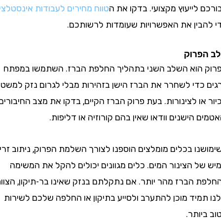
לייעוץ מקצועי. בדקו את ה
טווח מחירים לעבודות אינסטלציה
בין את האפשרויות שעומדות לרשותכם.
פרוק
הוא השלב השני בתהליך החלפת הברז. השתמשו במפתח
כדי לשחרר את הברז הישן בזהירות מבלי לגרום נזק למשטח
ו לצינורות. בעת פרוק הברז הקיים, בדקו את מצב החיבורים
 הישנים וודאו שאין בהם קורוזיה או דליפות.
ו בכלים מומלצים הוספנו לצורך השלמת הפרוק, ניתוב זריז
ל הצינור המים. כלים מגוונים יכולים להקל את המשימה
 הברז מהר יותר. אם נתקלתם בנזק שאינו בר-תיקון, הצוות
מיד מוכן להתערב ולסייע בתיקון או החלפה שלכם לשירות
ותר.