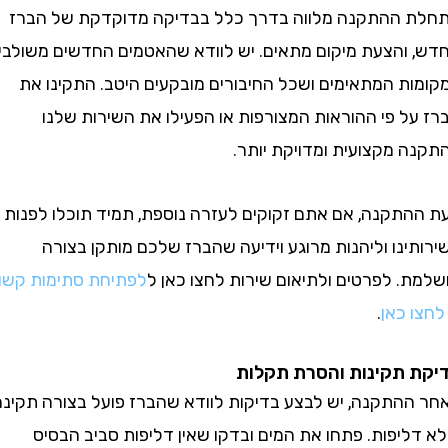
ההתקנה מלווה בדרך כלל בבדיקה מדוקדקת של הברז
והצעת מיקום מתאים. יש לוודא שהאטמים החדשים משולבים
ת המתאימים ושכל החיבורים מובקעים היטב. התקינו את
ל פי ההוראות המצורפות או הפעילו את השירות שלנו
 מקצועית ומדויקת יותר.
תקנה, אם אתם זקוקים לעזרה נוספת, תמיד תוכלו לפנות
נו וליהנות מרוגע וידיעה שהברז שלכם מותקן בצורה
. לפרטים ולתיאום שירות לחצו כאן ל
לפתיחת סתימות קשות
 כאן
.
תקינות והסרת תקלות
התקנה, יש לבצע בדיקות לוודא שהברז פועל בצורה תקינה
יפות. פתחו את המים ובדקו שאין דליפות סביב הבסיס