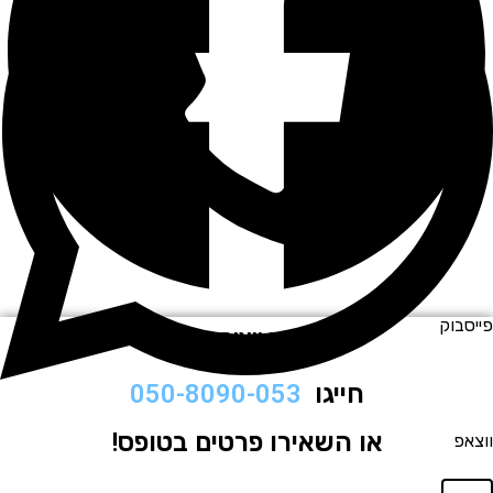
וק
לתיאום ויצירת קשר
חייגו
050-8090-053
או השאירו פרטים בטופס!