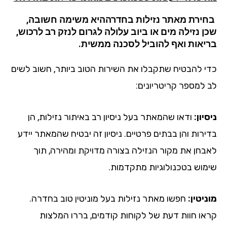
ירת מאתר נזילות
בחדרה
היא משימה חשובה,
ן נזילה מים או ביוב עלולה לגרום לנזק רב לרכוש,
יאות ואף להוביל לסכנה ממשית.
י להבטיח שתקבלו את השירות הטוב ביותר, חשוב לשים
 למספר קריטריונים:
יון:
ודאו שהמאתר בעל ניסיון רב באיתור נזילות, הן
ירות והן בבתים פרטיים. ניסיון זה יבטיח שהמאתר יידע
בחן את מקור הנזילה בצורה מדויקת ומהירה, תוך
מוש בטכנולוגיות מתקדמות.
יטין:
חפשו מאתר נזילות בעל מוניטין טוב בחדרה.
או חוות דעת של לקוחות קודמים, בררו המלצות