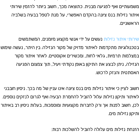
משמעותיים ואף לפגיעה מבנית. כתוצאה מכך, חשוב ביותר להזמין שירותי
איתור נזילות בנס ציונה בהקדם האפשרי, על מנת לטפל בבעיה בשלביה
הראשוניים.
שירותי איתור נזילות
נעשים על ידי אנשי מקצוע מיומנים, המשתמשים
בטכנולוגיות מתקדמות לאיתור מדויק של מקור הנזילה. בין היתר, נעשה שימוש
במצלמות תרמיות, גלאי לחות, ומכשירים אקוסטיים. לאחר איתור מקור
הנזילה, ניתן לבצע את התיקון באופן נקודתי ויעיל, תוך צמצום הפגיעה
האסתטית והנזק לרכוש.
חשוב לציין כי איתור נזילות מים בנס ציונה אינו עניין של מה בכך. ניסיון חובבני
לאיתור ותיקון נזילות עלול להוביל להחמרת הבעיה ואף לגרום לנזקים נוספים.
לכן, חשוב לפנות אך ורק לחברות מקצועיות ומוסמכות, בעלות ניסיון רב באיתור
ותיקון נזילות מים.
הזנחת נזילות מים עלולה להוביל להשלכות רבות: