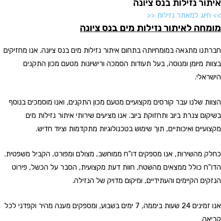
איתור נזילות בנס ציונה
>> חיוג למאתר נזילות <<
מומחה לאיתור נזילות מים בנס ציונה
חברתנו מתגאה במומחיותה בתחום איתור נזילות מים בנס ציונה. אנו מחזיקים
בצוות מיומן ומנוסה, בעל תעודות הסמכה ורישיונות מטעם מכון התקנים
הישראלי.
הצוות שלנו עבר קורסים מקצועיים מטעם מכון התקנים, ואנו מוסמכים בנוסף
בשיקום צנרת ביוב ותחזוקת ביוב. אנו מציעים שירותי איתור נזילות מים
מקצועיים ואיכותיים, תוך שימוש בטכנולוגיות מתקדמות וציוד חדיש.
כחלק מהשירות, אנו מספקים דו"ח ממוחשב, מצולם ומפורט, הקביל משפטית.
הדו"ח כולל ממצאים מהשטח, חוות דעת מקצועית, הסבר על הכשל, פירוט
הנזקים הקיימים והעתידיים, ומיקום מדויק של הנזילה.
אנו זמינים 24 שעות ביממה, 7 ימים בשבוע, ומספקים מענה מהיר וקפדני לכל
קריאה.