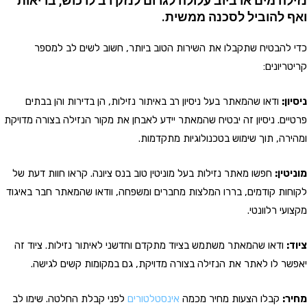
נזילה מים או ביוב עלולה לגרום לנזק רב לרכוש, בריאות
ואף להוביל לסכנה ממשית.
כדי להבטיח שתקבלו את השירות הטוב ביותר, חשוב לשים לב למספר
קריטריונים:
ניסיון:
ודאו שהמאתר בעל ניסיון רב באיתור נזילות, הן בדירות והן בבתים
פרטיים. ניסיון זה יבטיח שהמאתר יידע לאבחן את מקור הנזילה בצורה מדויקת
ומהירה, תוך שימוש בטכנולוגיות מתקדמות.
מוניטין:
חפשו מאתר נזילות בעל מוניטין טוב בנס ציונה. קראו חוות דעת של
לקוחות קודמים, בררו המלצות מחברים ומשפחה, וודאו שהמאתר חבר באיגוד
מקצועי רלוונטי.
ציוד:
ודאו שהמאתר משתמש בציוד מתקדם וחדשני לאיתור נזילות. ציוד זה
יאפשר לו לאתר את הנזילה בצורה מדויקת, גם במקומות קשים לגישה.
מחיר:
קבלו הצעות מחיר מכמה
אינסטלטורים
לפני קבלת החלטה. שימו לב