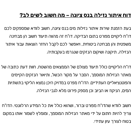
דוח איתור נזילה בנס ציונה – מה חשוב לשים לב?
בעת הזמנת שירות איתור נזילות מים בנס ציונה, חשוב לוודא שמספקים לכם
דו"ח ליקויים מפורט בתום הבדיקה. דו"ח זה מהווה תיעוד חשוב הן מבחינה
משפטית והן מבחינה ביטוחית, ויאפשר לכם לקבל החזר הוצאות עבור איתור
הנזילה, תיקונה ושיקום הנזקים שנגרמו בעקבותיה.
דו"ח הליקויים כולל תיעוד מצולם של הממצאים מהשטח, חוות דעת כתובה של
מאתר הנזילות המוסמך, הסבר על מקור הכשל, ותיאור הנזקים הקיימים
והפוטנציאליים העתידיים. הדו"ח מפרט במדויק היכן נמצא הליקוי בתשתיות
המים, הניקוז או הביוב וכן מספק פירוט מלא לגבי הנזילה.
חשוב לוודא שהדו"ח מפורט וברור, ושהוא כולל את כל המידע הרלוונטי. הדו"ח
צריך להיות חתום על ידי מאתר הנזילות המוסמך, ומומלץ לשמור אותו במקום
בטוח לצורך עיון עתידי.