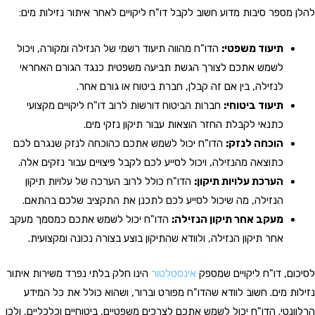
להלן מספר סיבות מדוע חשוב לקבל דו"ח ליקויים לאחר איתור נזילות מים:
תיעוד משפטי:
הדו"ח מהווה תיעוד רשמי של הנזילה ומקורה, ויכול
לשמש אתכם לצורך הגשת תביעה משפטית כנגד הגורם האחראי
לנזילה, בין אם זה קבלן, חברת ביטוח או גורם אחר.
תיעוד ביטוחי:
חברות הביטוח דורשות לרוב דו"ח ליקויים מקצועי
כתנאי לקבלת החזר הוצאות עבור תיקון נזקי מים.
הוכחה לנזק:
הדו"ח יכול לשמש אתכם כהוכחה לנזק שנגרם לכם
כתוצאה מהנזילה, ויכול לסייע לכם לקבל פיצויים עבור נזקים אלה.
הערכת עלויות תיקון:
הדו"ח כולל לרוב הערכה של עלויות תיקון
הנזילה, מה שיכול לסייע לכם לתכנן את התקציב שלכם בהתאם.
מעקב אחר תיקון הנזילה:
הדו"ח יכול לשמש אתכם כמסמך מעקב
אחר תיקון הנזילה, ולוודא שהתיקון בוצע בצורה נכונה ומקצועית.
לסיכום, דו"ח ליקויים שמספק
אינסטלטור
הינו חלק בלתי נפרד משירות איתור
נזילות מים. חשוב לוודא שהדו"ח מפורט וברור, ושהוא כולל את כל המידע
הרלוונטי. הדו"ח יכול לשמש אתכם לצרכים משפטיים, ביטוחיים וכלכליים, ולכן