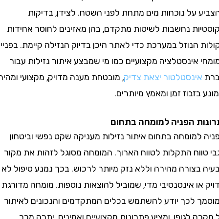
 על נוכחות מים מתחת לפני השטח. לצידן, בדיקות
ות נחשבות לשיטות מתקדם, בהן מאזינים לחוסר אחידות
הנוזל במערכת כדי לאתר היכן בדיוק הנזילה קיימת. בפנייה
אינסטלציה מקצועיים כמו מי שמבצע איתור נזילות עבור
ינסטלטור יצאת צדיק
, מובטחת מענה מדויק, מקצועי ומהיר
זבוז זמן ומאמץ מיותרים.
ת הפניה למומחה בתחום
למומחה בתחום איתור נזילות מעניקה שקט נפשי וביטחון
ווח התקלות לטווח הארוך. המומחה מסוגל לזהות את מקור
בצורה מהירה וללא נזק מיותר לרכוש. בכך נמנע טיפול לא
ו אינטנסיבי מדי, שמוביל להוצאות נוספות. מומחה מדורגת
 לכך יודע להשתמש בכלים המתקדמים והנכונים לאיתור
 לגופו, ומציע פתרונות מקצועיים ואמינים. יתרה מכך,