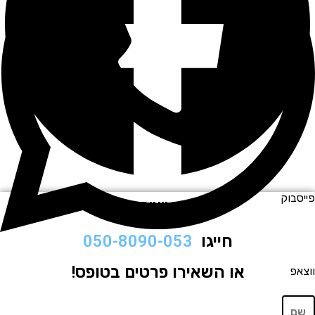
וק
לתיאום ויצירת קשר
חייגו
050-8090-053
או השאירו פרטים בטופס!