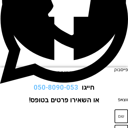
וק
לתיאום ויצירת קשר
חייגו
050-8090-053
או השאירו פרטים בטופס!