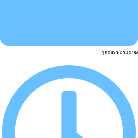
לטור מוסמך