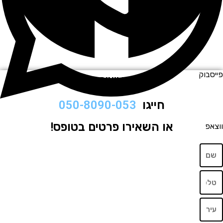
וק
לתיאום ויצירת קשר
חייגו
050-8090-053
או השאירו פרטים בטופס!