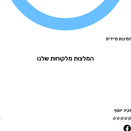
 מיידית
המלצות מלקוחות שלנו
וסף
גלית ר
☆
☆
☆
☆
☆