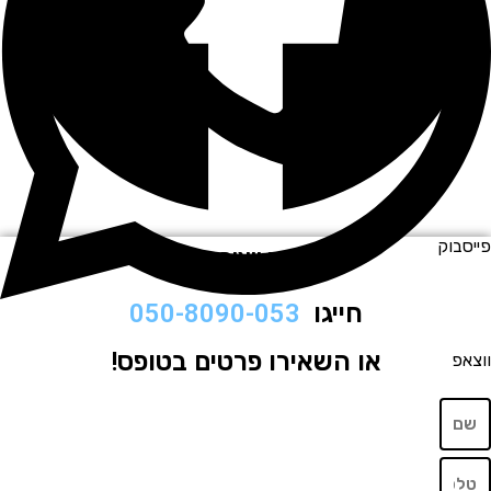
וק
לתיאום ויצירת קשר
חייגו
050-8090-053
או השאירו פרטים בטופס!