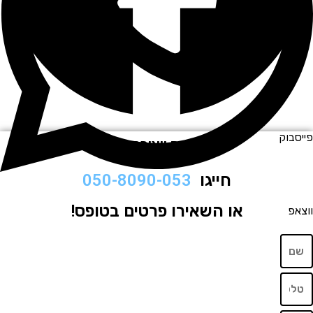
וק
לתיאום ויצירת קשר
חייגו
050-8090-053
או השאירו פרטים בטופס!