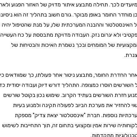
ים לכך. תחילה מתבצע איתור מדויק של האזור הפגוע ולאחר
דר החומר באופן מבוקר. גורם חשוב בתהליך זה הוא ניסיונו
נסטלטור וההבנה המערכתית שלו, על מנת שהטיפול יהיה
י ולא יגרום נזק. העבודה מדויקת מתבססת על כח העשייה
עיות של המומחים ובכך נשמרת האיכות והבטיחות של
חדרת החומר, מתבצע ניטור אחר פעולתו, כך שמוודאים כי
שים הוסרו כמצופה. התהליך דורש דיוק ועבודה יסודית כדי
חזרת השורשים בעתיד הקרוב. שימוש נכון בקוטל שורשים
החזיר את מערכת הביוב לפעולה תקינה ולמנוע בעיות
ות נוספות. חברת "אינסטלטור יצאת צדיק" מספקת
יה שירות אמין ומקצועי בתחום זה, תוך התחייבות לשימוש
וגיות מתקדמות.