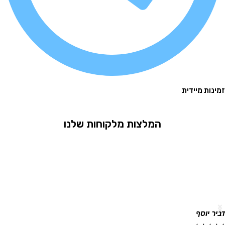
 מיידית
המלצות מלקוחות שלנו
וסף
גלית ר