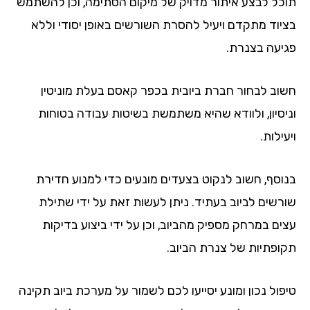
כל לבצע איתור מדויק של מיקום הסתימה, וכן להשתמש
יוד מתקדם ויעיל להסרת השורשים באופן יסודי וללא
יעה בצנרת.
וב לבחור חברת ביובית בכפר קאסם בעלת מוניטין
יסיון, ולוודא שהיא משתמשת בשיטות עבודה בטוחות
ילות.
וסף, חשוב לנקוט בצעדים מונעים כדי למנוע חדירת
רשים לביוב בעתיד. ניתן לעשות זאת על ידי שתילת
ים במרחק מספיק מהביוב, וכן על ידי ביצוע בדיקות
ופתיות של צנרת הביוב.
פול נכון ומונע יסייעו לכם לשמור על מערכת ביוב תקינה