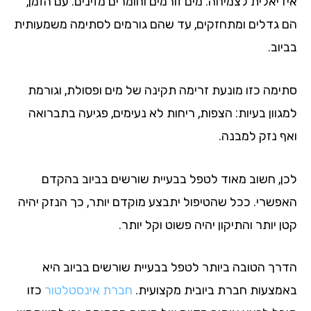
דיאלית לצמיחה: מים זורמים וחומרים מזינים. עם הזמן,
 גדלים ומתחזקים, עד שהם גורמים לסתימה משמעותית
וב.
ימה כזו מונעת זרימה תקינה של מים ופסולת, וגורמת
גוון בעיות: הצפות, ריחות לא נעימים, פגיעה בתברואה
ף נזק למבנה.
ן, חשוב מאוד לטפל בבעיית שורשים בביוב בהקדם
פשרי. ככל שהטיפול יתבצע מוקדם יותר, כך הנזק יהיה
 יותר והתיקון יהיה פשוט וקל יותר.
רך הטובה ביותר לטפל בבעיית שורשים בביוב היא
מצעות חברת ביובית מקצועית.
חברת אינסטלטור
כזו