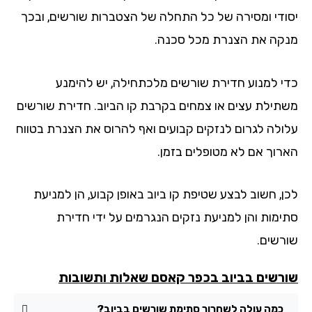
ודי ומסירה של כל התחלה של הצטברות שורשים, ובכך
קה את הצנרת מכל סכנה.
י למנוע חדירת שורשים מלכתחילה, יש להימנע
תילת עצים או צמחים בקרבת קו הביוב. חדירת שורשים
ולה לגרום לנזקים קבועים ואף להרוס את הצנרת בטווח
רוך אם לא מטופלים בזמן.
ן, חשוב לבצע שטיפת קו ביוב באופן קבוע, הן למניעת
ימות והן למניעת נזקים הנגרמים על ידי חדירת
רשים.
רשים בביוב בכפר קאסם שאלות ותשובות
כמה עולה לשחרור סתימת שורשים בביוב?