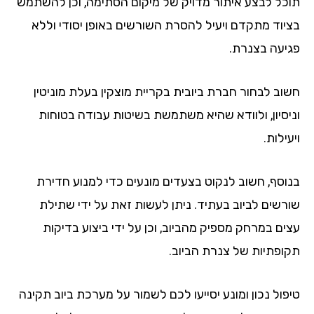
כל לבצע איתור מדויק של מיקום הסתימה, וכן להשתמש
יוד מתקדם ויעיל להסרת השורשים באופן יסודי וללא
יעה בצנרת.
וב לבחור חברת ביובית בקריית מוצקין בעלת מוניטין
יסיון, ולוודא שהיא משתמשת בשיטות עבודה בטוחות
ילות.
וסף, חשוב לנקוט בצעדים מונעים כדי למנוע חדירת
רשים לביוב בעתיד. ניתן לעשות זאת על ידי שתילת
ים במרחק מספיק מהביוב, וכן על ידי ביצוע בדיקות
ופתיות של צנרת הביוב.
פול נכון ומונע יסייעו לכם לשמור על מערכת ביוב תקינה