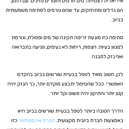
דיאלית לצמיחה: מים זורמים וחומרים מזינים. עם הזמן,
 גדלים ומתחזקים, עד שהם גורמים לסתימה משמעותית
וב.
ימה כזו מונעת זרימה תקינה של מים ופסולת, וגורמת
גוון בעיות: הצפות, ריחות לא נעימים, פגיעה בתברואה
ף נזק למבנה.
ן, חשוב מאוד לטפל בבעיית שורשים בביוב בהקדם
פשרי. ככל שהטיפול יתבצע מוקדם יותר, כך הנזק יהיה
 יותר והתיקון יהיה פשוט וקל יותר.
רך הטובה ביותר לטפל בבעיית שורשים בביוב היא
מצעות חברת ביובית מקצועית.
חברת אינסטלטור
כזו