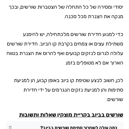
ודי ומסירה של כל התחלה של הצטברות שורשים, ובכך
קה את הצנרת מכל סכנה.
י למנוע חדירת שורשים מלכתחילה, יש להימנע
תילת עצים או צמחים בקרבת קו הביוב. חדירת שורשים
ולה לגרום לנזקים קבועים ואף להרוס את הצנרת בטווח
רוך אם לא מטופלים בזמן.
ן, חשוב לבצע שטיפת קו ביוב באופן קבוע, הן למניעת
ימות והן למניעת נזקים הנגרמים על ידי חדירת
רשים.
רשים בביוב בקריית מוצקין שאלות ותשובות
כמה עולה לשחרור סתימת שורשים בביוב?