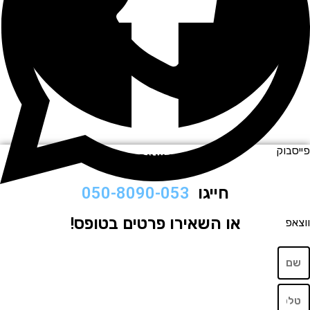
וק
לתיאום ויצירת קשר
חייגו
050-8090-053
או השאירו פרטים בטופס!