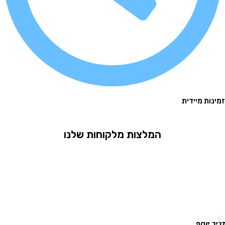
 מיידית
המלצות מלקוחות שלנו
וסף
גלית ר