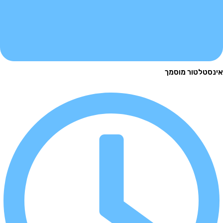
לטור מוסמך