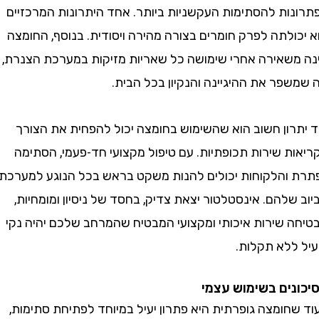
ות להסתימות העקשניות ביותר. אחד היתרונות המרכזיים
לתה לפרק חומרים בצורה מהירה ויסודית. בנוסף, החומצה
שאירה אחרי שימושה כל שאריות מזיקות במערכת הצנרת,
פר את ההיגיינה והנקיון בכל הבית.
רון חשוב הוא שהשימוש בחומצה יכול להפחית את הצורך
ת שירות תכופתיות. עם טיפול מקצועי חד-פעמי, הסתימה
והלקוחות יכולים להנות משקט בראש בכל הנוגע למערכת
להם. אינסטלטור יצאת צדיק, בחסד של ניסיון ומומחיות,
 שירות איכותי ומקצועי המבטיח שהמרחב שלכם יהיה נקי
ללא תקלות.
ים בשימוש עצמי
חומצה גופרתית היא פתרון יעיל במיוחד לפתיחת סתימות,