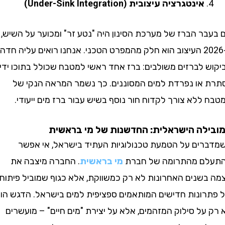
אינטגרציה עיצובית (Under-Sink Integration)
ר הברז של מערכת הסינון היה "נטע זר" ומכוער על השיש,
ב-2026 העיצוב הוא חלק מהמפרט הטכני. אנחנו רואים עליה חדה
 לברזים משולבים: ברז אחד ראשי למטבח שכולל בתוכו ידית
או נפרדת למים המסוננים. כך נשמר המראה הנקי של
לא צורך לקדוח חור נוסף בשיש עבור ברז מים ייעודי.
ה הישראלית: החדשנות של מי בראשית
ים על הטמעת טכנולוגיות העתיד בישראל, אי אפשר
ם מהתרומה של חברת
מי בראשית
. החברה מיצבה את
שנים האחרונות לא רק כמשווקת, אלא כגוף שמוביל פיתוח
ונות חדישים המותאמים ספציפית למים בישראל. הדגש הוא
ל סילוק המזהמים, אלא על יצירת "מים חיים" – מועשרים