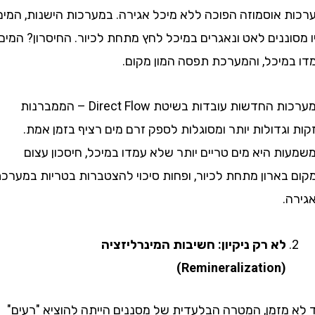
 אוסמוזה הפוכה ללא מיכל אגירה. במערכות הישנות, המים
ננים לאט ונאגרים במיכל לחץ מתחת לכיור. החיסרון? המים
מיכל, והמערכת תפסה המון מקום.
המערכות החדשות עובדות בשיטת Direct Flow – הממברנות
גדולות יותר ומסוגלות לספק זרם מים רציף בזמן אמת.
 היא מים טריים יותר שלא עמדו במיכל, חיסכון עצום
בארון מתחת לכיור, ופחות סיכוי להצטברות בטריות במערכת
.
לא רק ניקיון: חשיבות המינרליזציה
(Remineralization)
מזמן, המטרה הבלעדית של מסננים הייתה להוציא "רעים"