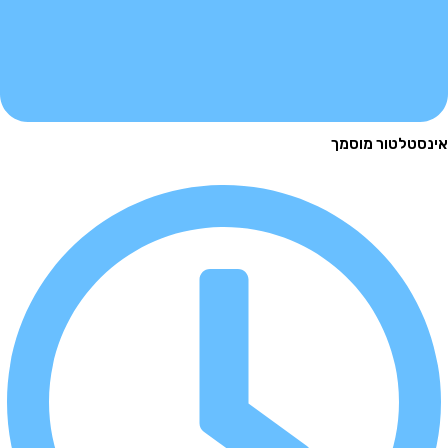
לטור מוסמך