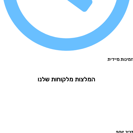
 מיידית
המלצות מלקוחות שלנו
וסף
גלית ר