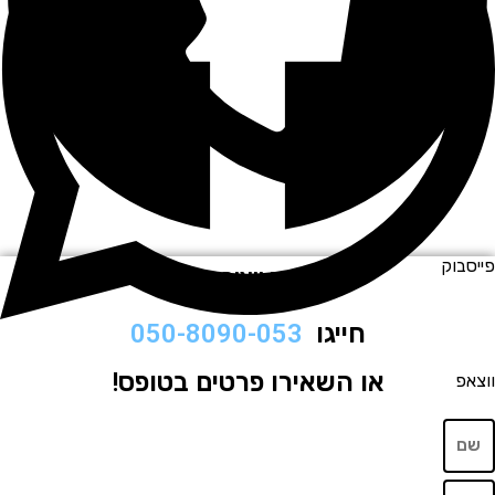
וק
לתיאום ויצירת קשר
חייגו
050-8090-053
או השאירו פרטים בטופס!