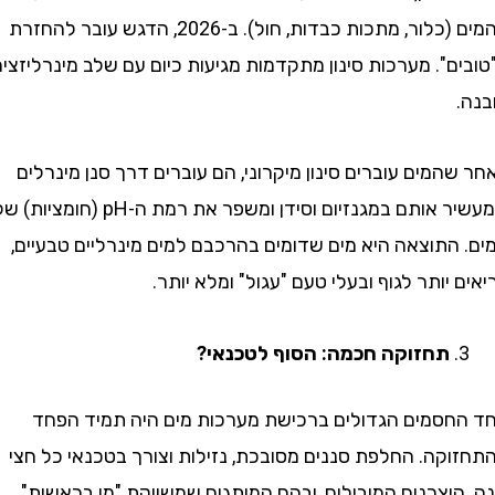
מהמים (כלור, מתכות כבדות, חול). ב-2026, הדגש עובר להחזרת
". מערכות סינון מתקדמות מגיעות כיום עם שלב מינרליזציה
מים עוברים סינון מיקרוני, הם עוברים דרך סנן מינרלים
שמעשיר אותם במגנזיום וסידן ומשפר את רמת ה-pH (חומציות) של
התוצאה היא מים שדומים בהרכבם למים מינרליים טבעיים,
יותר לגוף ובעלי טעם "עגול" ומלא יותר.
תחזוקה חכמה: הסוף לטכנאי?
סמים הגדולים ברכישת מערכות מים היה תמיד הפחד
קה. החלפת סננים מסובכת, נזילות וצורך בטכנאי כל חצי
צרנים המובילים, ובהם המותגים שמשווקת "מי בראשית",