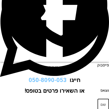
וק
לתיאום ויצירת קשר
חייגו
050-8090-053
או השאירו פרטים בטופס!