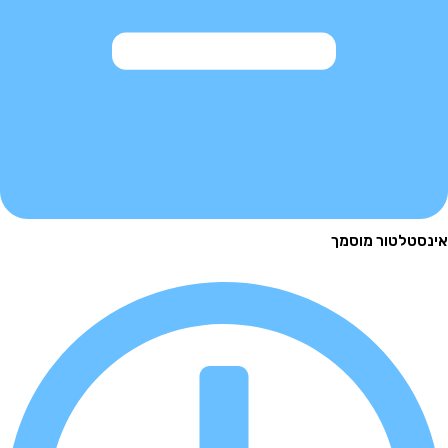
לטור מוסמך