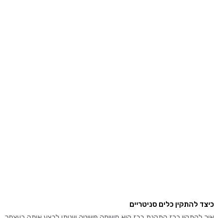
 להתקין כלים סניטריים
להתקין ברז התקנת ברז היא משימה פשוטה שניתן לבצע אותה בעצמך.