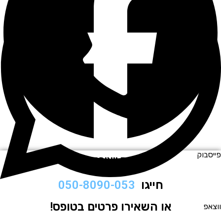
וק
לתיאום ויצירת קשר
חייגו
050-8090-053
או השאירו פרטים בטופס!