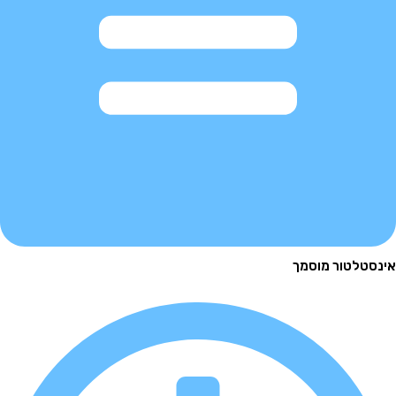
לטור מוסמך